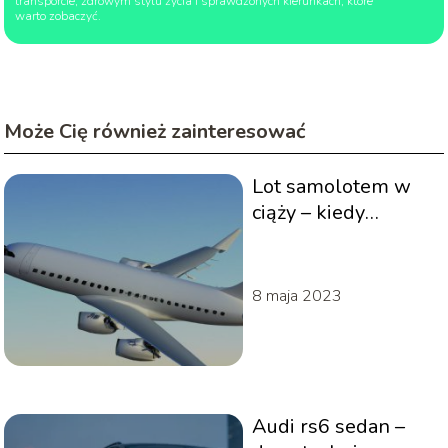
transporcie, zdrowym stylu życia i sprawdzonych kierunkach, które
warto zobaczyć.
Może Cię również zainteresować
Lot samolotem w
ciąży – kiedy
można?
8 maja 2023
Audi rs6 sedan –