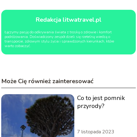
Redakcja litwatravel.pl
Łączymy pasję do odkrywania świata z troską o zdrowie i komfort
podróżowania. Doświadczony zespół dzieli się rzetelną wiedzą o
transporcie, zdrowym stylu życia i sprawdzonych kierunkach, które
warto zobaczyć.
Może Cię również zainteresować
Co to jest pomnik
przyrody?
7 listopada 2023