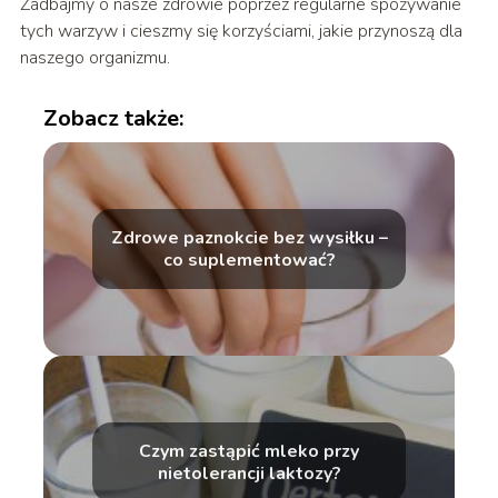
Zadbajmy o nasze zdrowie poprzez regularne spożywanie
tych warzyw i cieszmy się korzyściami, jakie przynoszą dla
naszego organizmu.
Zobacz także:
Zdrowe paznokcie bez wysiłku –
co suplementować?
Czym zastąpić mleko przy
nietolerancji laktozy?