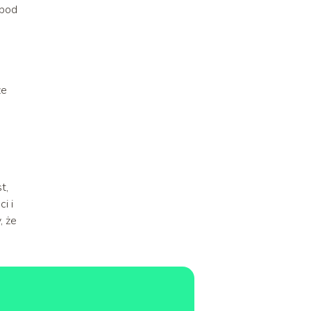
 pod
że
t,
i i
, że