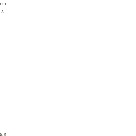
oimi
ule
a, a