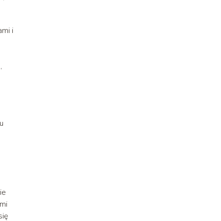
mi i
,
u
ie
ymi
się