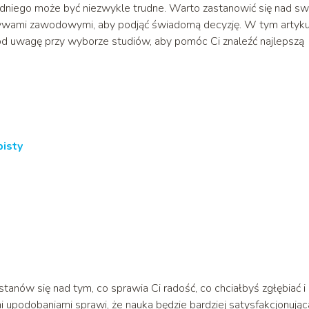
niego może być niezwykle trudne. Warto zastanowić się nad sw
tywami zawodowymi, aby podjąć świadomą decyzję. W tym artyk
pod uwagę przy wyborze studiów, aby pomóc Ci znaleźć najlepszą
isty
stanów się nad tym, co sprawia Ci radość, co chciałbyś zgłębiać i
mi upodobaniami sprawi, że nauka będzie bardziej satysfakcjonując