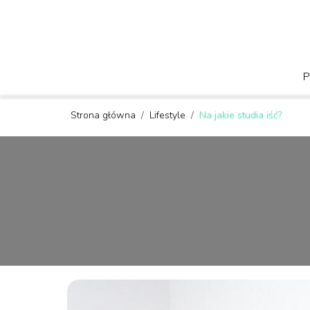
Strona główna
/
Lifestyle
/
Na jakie studia iść?