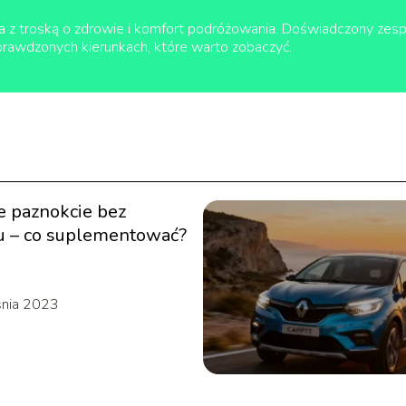
 z troską o zdrowie i komfort podróżowania. Doświadczony zespół
sprawdzonych kierunkach, które warto zobaczyć.
 paznokcie bez
u – co suplementować?
śnia 2023