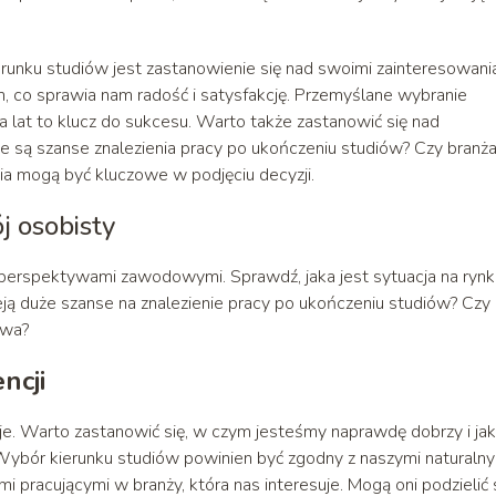
nku studiów jest zastanowienie się nad swoimi zainteresowania
 co sprawia nam radość i satysfakcję. Przemyślane wybranie
ka lat to klucz do sukcesu. Warto także zastanowić się nad
są szanse znalezienia pracy po ukończeniu studiów? Czy branża
nia mogą być kluczowe w podjęciu decyzji.
 osobisty
 perspektywami zawodowymi. Sprawdź, jaka jest sytuacja na rynk
ją duże szanse na znalezienie pracy po ukończeniu studiów? Czy
owa?
ncji
e. Warto zastanowić się, w czym jesteśmy naprawdę dobrzy i jak
 Wybór kierunku studiów powinien być zgodny z naszymi naturaln
 pracującymi w branży, która nas interesuje. Mogą oni podzielić 