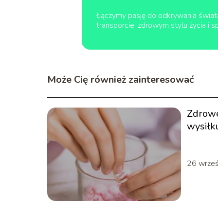
Łączymy pasję do odkrywania świata
transporcie, zdrowym stylu życia i 
Może Cię również zainteresować
Zdrowe
wysiłk
26 wrze